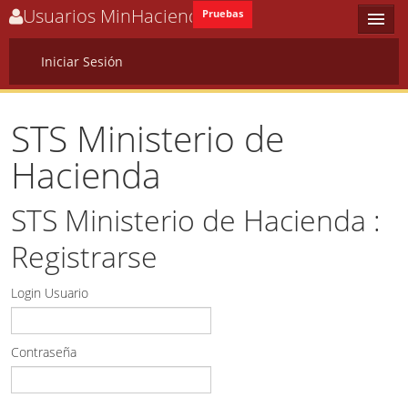
Usuarios MinHacienda
Pruebas
Iniciar Sesión
Options
STS Ministerio de
Home
Hacienda
Sign In
STS Ministerio de Hacienda :
Registrarse
Login Usuario
Contraseña